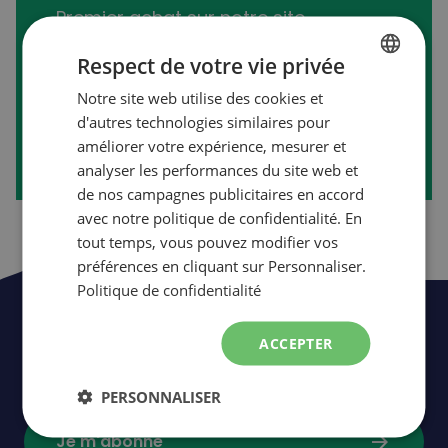
Premier achat sur notre site
transactionnel?
Respect de votre vie privée
Notre site web utilise des cookies et
FRENCH
d'autres technologies similaires pour
arrow_forward
Créer mon compte
ENGLISH
améliorer votre expérience, mesurer et
analyser les performances du site web et
de nos campagnes publicitaires en accord
avec notre politique de confidentialité. En
tout temps, vous pouvez modifier vos
préférences en cliquant sur Personnaliser.
Politique de confidentialité
Soyez les premiers à être informés de
ACCEPTER
nos nouveautés,
événements
et
promotions.
PERSONNALISER
arrow_forward
Je m'abonne