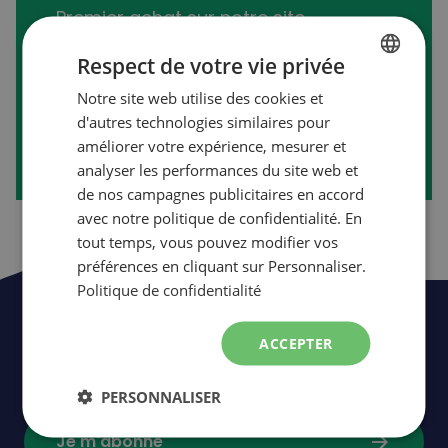
Premier achat sur notre site
transactionnel?
Respect de votre vie privée
Notre site web utilise des cookies et
FRENCH
d'autres technologies similaires pour
arrow_forward
Créer mon compte
ENGLISH
améliorer votre expérience, mesurer et
analyser les performances du site web et
de nos campagnes publicitaires en accord
avec notre politique de confidentialité. En
tout temps, vous pouvez modifier vos
préférences en cliquant sur Personnaliser.
Politique de confidentialité
Soyez les premiers à être informés de
ACCEPTER
nos nouveautés,
événements
et
promotions.
PERSONNALISER
arrow_forward
Je m'abonne