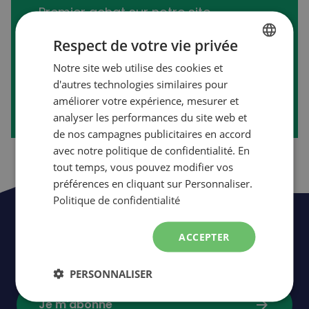
Premier achat sur notre site
transactionnel?
Respect de votre vie privée
Notre site web utilise des cookies et
FRENCH
d'autres technologies similaires pour
arrow_forward
Créer mon compte
ENGLISH
améliorer votre expérience, mesurer et
analyser les performances du site web et
de nos campagnes publicitaires en accord
avec notre politique de confidentialité. En
tout temps, vous pouvez modifier vos
préférences en cliquant sur Personnaliser.
Politique de confidentialité
Soyez les premiers à être informés de
ACCEPTER
nos nouveautés,
événements
et
promotions.
PERSONNALISER
arrow_forward
Je m'abonne