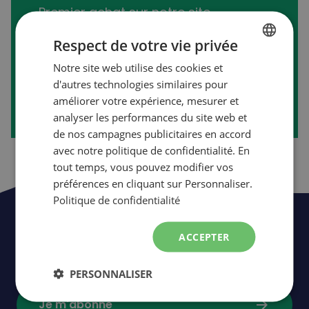
Premier achat sur notre site
transactionnel?
Respect de votre vie privée
Notre site web utilise des cookies et
FRENCH
d'autres technologies similaires pour
arrow_forward
Créer mon compte
ENGLISH
améliorer votre expérience, mesurer et
analyser les performances du site web et
de nos campagnes publicitaires en accord
avec notre politique de confidentialité. En
tout temps, vous pouvez modifier vos
préférences en cliquant sur Personnaliser.
Politique de confidentialité
Soyez les premiers à être informés de
ACCEPTER
nos nouveautés,
événements
et
promotions.
PERSONNALISER
arrow_forward
Je m'abonne