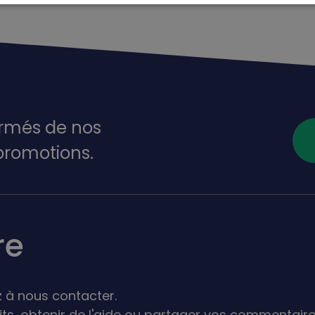
ormés de nos
promotions.
re
 à nous contacter.
its,
obtenir de l'aide ou partager vos commentaire