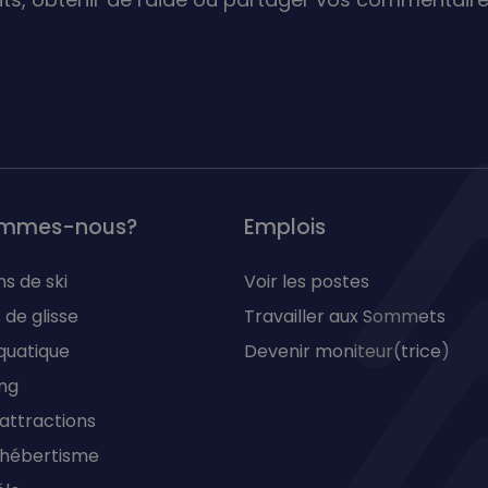
ommes-nous?
Emplois
ns de ski
Voir les postes
 de glisse
Travailler aux Sommets
quatique
Devenir moniteur(trice)
ng
'attractions
d'hébertisme