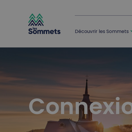
expan
Découvrir les Sommets
desktop logo
mobile logo
Connexi