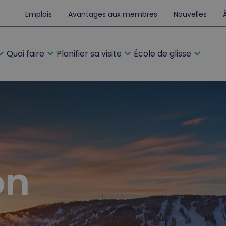
Emplois
Avantages aux membres
Nouvelles
d_more
expand_more
expand_more
expand_more
Quoi faire
Planifier sa visite
École de glisse
on