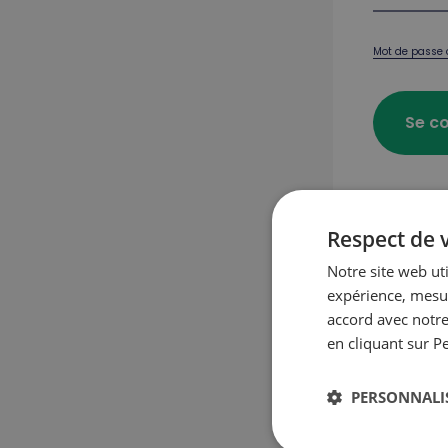
Mot de passe 
Se c
Respect de v
Premier 
Notre site web ut
expérience, mesur
accord avec notre
Crée
en cliquant sur P
PERSONNALI