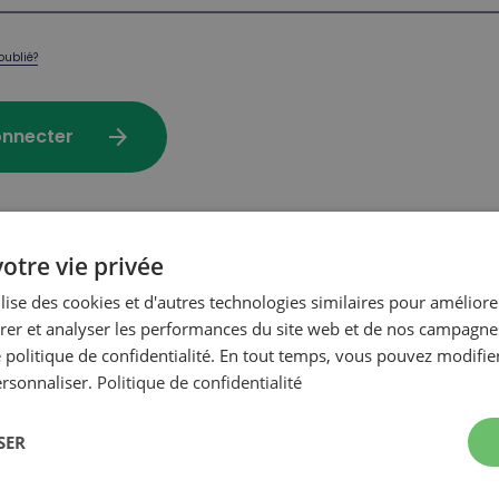
oublié?
arrow_forward
onnecter
otre vie privée
achat sur notre site transactionnel?
ilise des cookies et d'autres technologies similaires pour améliore
er et analyser les performances du site web et de nos campagnes
 politique de confidentialité. En tout temps, vous pouvez modifie
arrow_forward
r mon compte
ersonnaliser.
Politique de confidentialité
SER