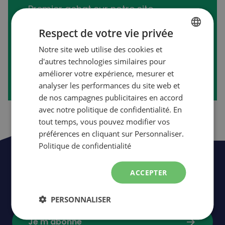
Premier achat sur notre site
transactionnel?
Respect de votre vie privée
Notre site web utilise des cookies et
FRENCH
d'autres technologies similaires pour
arrow_forward
Créer mon compte
ENGLISH
améliorer votre expérience, mesurer et
analyser les performances du site web et
de nos campagnes publicitaires en accord
avec notre politique de confidentialité. En
tout temps, vous pouvez modifier vos
préférences en cliquant sur Personnaliser.
Politique de confidentialité
Soyez les premiers à être informés de
ACCEPTER
nos nouveautés,
événements
et
promotions.
PERSONNALISER
arrow_forward
Je m'abonne