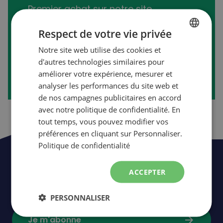
Premier achat sur notre site
transactionnel?
Respect de votre vie privée
Notre site web utilise des cookies et
FRENCH
d'autres technologies similaires pour
arrow_forward
Créer mon compte
ENGLISH
améliorer votre expérience, mesurer et
analyser les performances du site web et
de nos campagnes publicitaires en accord
avec notre politique de confidentialité. En
tout temps, vous pouvez modifier vos
préférences en cliquant sur Personnaliser.
Politique de confidentialité
Soyez les premiers à être informés de
ACCEPTER
nos nouveautés,
événements
et
promotions.
PERSONNALISER
arrow_forward
Je m'abonne