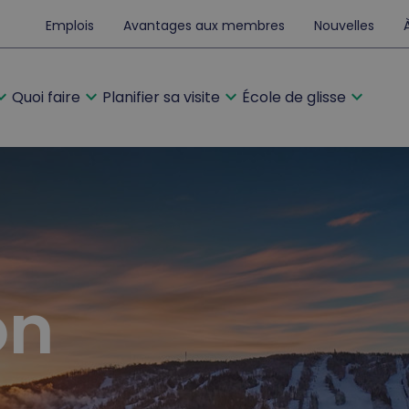
Emplois
Avantages aux membres
Nouvelles
d_more
expand_more
expand_more
expand_more
Quoi faire
Planifier sa visite
École de glisse
on