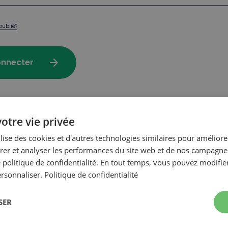
oublié?
arrow_forward
onnecter
otre vie privée
achat sur notre site transactionnel?
ilise des cookies et d'autres technologies similaires pour améliore
er et analyser les performances du site web et de nos campagnes
 politique de confidentialité. En tout temps, vous pouvez modifie
arrow_forward
r mon compte
ersonnaliser.
Politique de confidentialité
SER