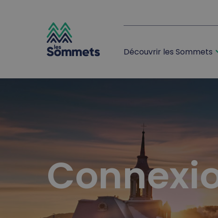
expan
Découvrir les Sommets
desktop logo
mobile logo
Connexi