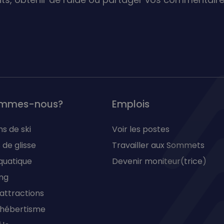
ommes-nous?
Emplois
ns de ski
Voir les postes
 de glisse
Travailler aux Sommets
quatique
Devenir moniteur(trice)
ng
'attractions
d'hébertisme