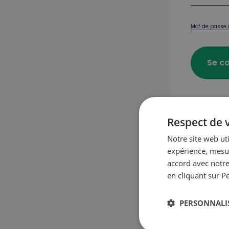
Mot de passe 
Se c
Respect de v
Premier 
Notre site web ut
expérience, mesur
accord avec notre
Crée
en cliquant sur P
PERSONNALI