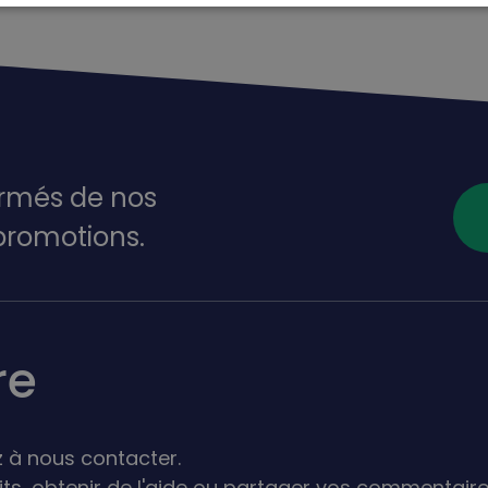
ormés de nos
promotions.
re
 à nous contacter.
its,
obtenir de l'aide ou partager vos commentaire