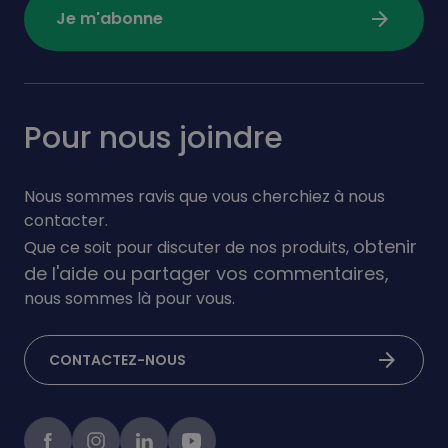
arrow_forward
Je m'abonne
Pour nous joindre
Nous sommes ravis que vous cherchiez à nous
contacter.
obtenir
Que ce soit pour discuter de nos produits,
de l'aide ou partager vos commentaires,
nous sommes là pour vous.
arrow_forward
CONTACTEZ-NOUS
Facebook
instagram
linkedIn
Youtube