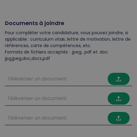
Documents à joindre
Pour compléter votre candidature, vous pouvez joindre, si
applicable : curriculum vitæ, lettre de motivation, lettre de
références, carte de compétences, etc.
Formats de fichiers acceptés : .jpeg, .pdf et .doc
jpg,jpeg,doc,docx,pdf
file_upload
file_upload
file_upload