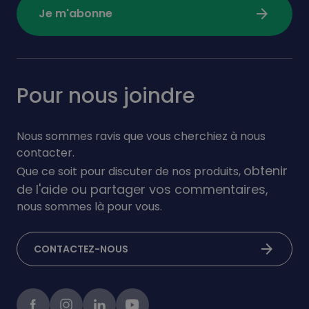
arrow_forward
Je m'abonne
Pour nous joindre
Nous sommes ravis que vous cherchiez à nous
contacter.
obtenir
Que ce soit pour discuter de nos produits,
de l'aide ou partager vos commentaires,
nous sommes là pour vous.
arrow_forward
CONTACTEZ-NOUS
Facebook
instagram
linkedIn
Youtube