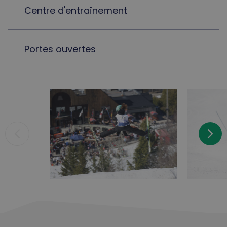
Centre d'entraînement
Portes ouvertes
arrow_back_ios_new
arrow_forward_ios