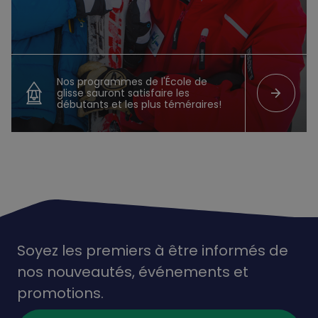
Nos programmes de l'École de
arrow_forward
glisse sauront satisfaire les
débutants et les plus téméraires!
Soyez les premiers à être informés de
nos nouveautés,
événements
et
promotions.