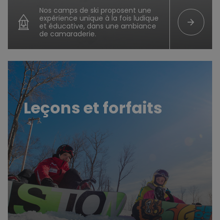
Nos camps de ski proposent une
expérience unique à la fois ludique
arrow_forward
et éducative, dans une ambiance
de camaraderie.
Leçons et forfaits
Leçons et forfaits