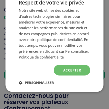
Respect de votre vie privée
Centre
Notre site web utilise des cookies et
FRENCH
d'entraînement
d'autres technologies similaires pour
ENGLISH
améliorer votre expérience, mesurer et
analyser les performances du site web et
Reconnu pour offrir la saison de glisse la plus longue au
Québec de saison en saison grâce à sa capacité de
de nos campagnes publicitaires en accord
production de neige fabriquée unique, le Sommet Saint-
avec notre politique de confidentialité. En
Sauveur est fier de pouvoir offrir le seul centre
tout temps, vous pouvez modifier vos
d’entraînement hors-saison près de Montréal offrant la
préférences en cliquant sur Personnaliser.
location de terrain exclusif et ce, à moins de 45 minutes
Politique de confidentialité
de Montréal.
ACCEPTER
arrow_forward
En savoir plus
PERSONNALISER
Contactez-nous pour
réserver vos plateaux
d'entraînement