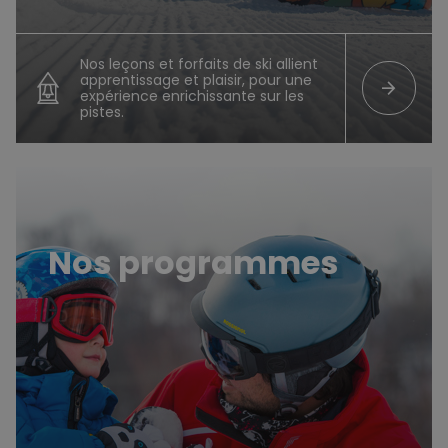
Nos leçons et forfaits de ski allient
apprentissage et plaisir, pour une
arrow_forward
expérience enrichissante sur les
pistes.
Nos Programmes
Nos programmes