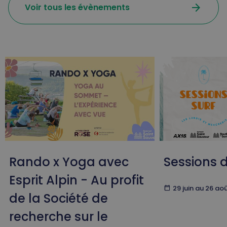
arrow_forward
Voir tous les évènements
Rando x Yoga avec
Sessions d
Esprit Alpin - Au profit
calendar_today
29 juin au 26 ao
de la Société de
recherche sur le