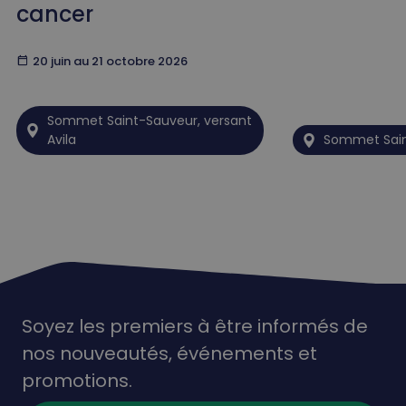
cancer
calendar_today
20 juin au 21 octobre 2026
Sommet Saint-Sauveur, versant
Avila
Sommet Sai
Soyez les premiers à être informés de
nos nouveautés,
événements
et
promotions.