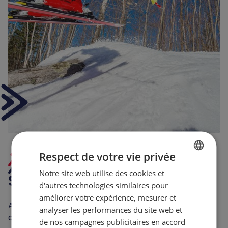
Respect de votre vie privée
Notre site web utilise des cookies et
FRENCH
Sommet
Olympia
d'autres technologies similaires pour
ENGLISH
améliorer votre expérience, mesurer et
Avec son vaste terrain skiable, son chalet
analyser les performances du site web et
confortable, son ambiance amicale et son
de nos campagnes publicitaires en accord