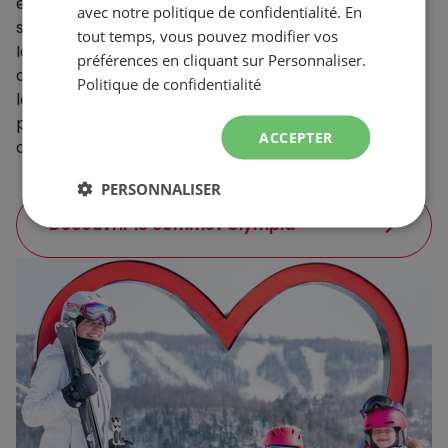
ensoleillement optimal, Sommet Olympia est la
avec notre politique de confidentialité. En
station de prédilection de nombreuses familles!
tout temps, vous pouvez modifier vos
Idéale pour les jeunes enfants, mais tout aussi
préférences en cliquant sur Personnaliser.
appréciée des skieurs plus expérimentés (incluant
Politique de confidentialité
les amateurs de ski de randonnée), la destination
propose une impressionnante variété de pistes et
ACCEPTER
de dénivelés.
PERSONNALISER
arrow_forward
Découvrir le Sommet Olympia