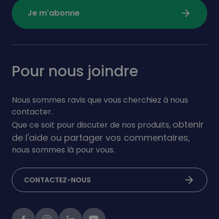
arrow_forward
Je m'abonne
Pour nous joindre
Nous sommes ravis que vous cherchiez à nous
contacter.
obtenir
Que ce soit pour discuter de nos produits,
de l'aide ou partager vos commentaires,
nous sommes là pour vous.
arrow_forward
CONTACTEZ-NOUS
Facebook
instagram
linkedIn
Youtube