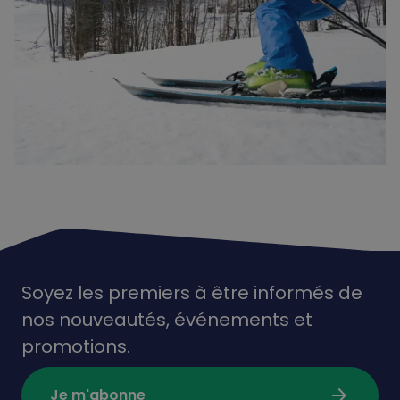
Soyez les premiers à être informés de
nos nouveautés,
événements
et
promotions.
arrow_forward
Je m'abonne