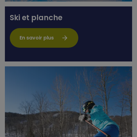
Ski et planche
arrow_forward
En savoir plus