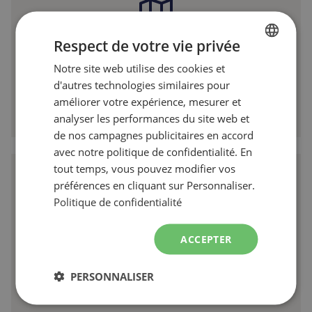
Respect de votre vie privée
Carte des sentiers de ski de fond
Notre site web utilise des cookies et
FRENCH
d'autres technologies similaires pour
ENGLISH
améliorer votre expérience, mesurer et
Télécharger la carte
analyser les performances du site web et
de nos campagnes publicitaires en accord
avec notre politique de confidentialité. En
tout temps, vous pouvez modifier vos
préférences en cliquant sur Personnaliser.
Politique de confidentialité
ACCEPTER
450 226-1515
PERSONNALISER
Nous joindre