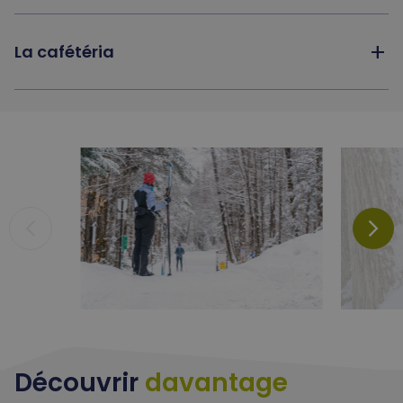
add
La cafétéria
arrow_back_ios_new
arrow_forward_ios
Découvrir
davantage