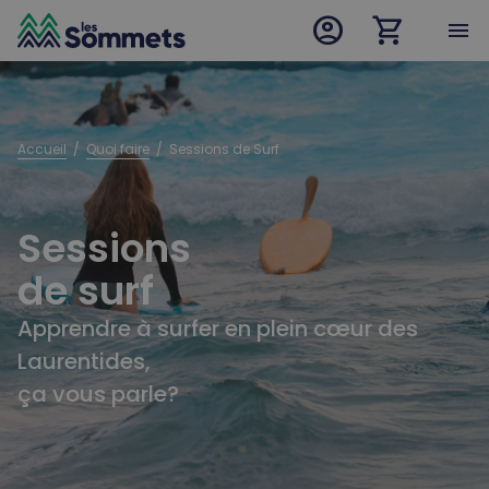
account_circle
shopping_cart
desktop logo
menu
mobile logo
Accueil
  /  
Quoi faire
  /  
Sessions de Surf
Sessions
de surf
Apprendre à surfer en plein cœur des
Laurentides,
ça vous parle?