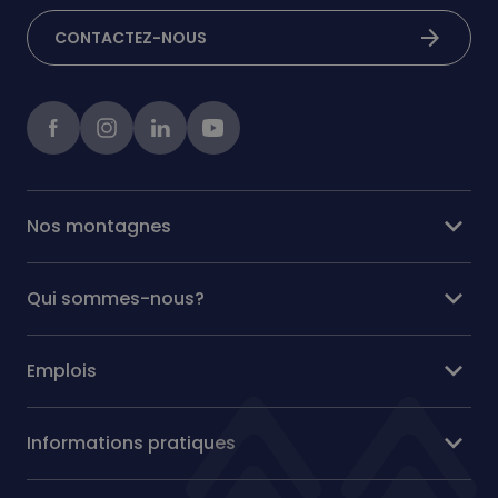
arrow_forward
CONTACTEZ-NOUS
Facebook
instagram
linkedIn
Youtube
expand_more
Nos montagnes
expand_more
Qui sommes-nous?
expand_more
Emplois
expand_more
Informations pratiques