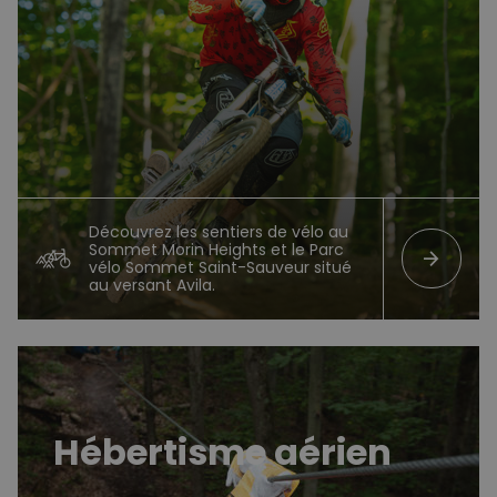
Découvrez les sentiers de vélo au
Sommet Morin Heights et le Parc
arrow_forward
vélo Sommet Saint-Sauveur situé
au versant Avila.
Hébertisme
Hébertisme aérien