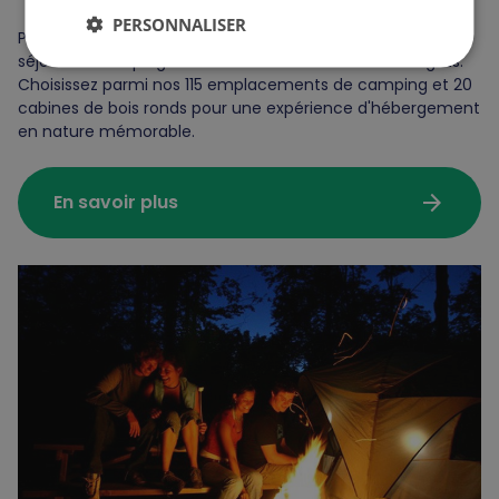
PERSONNALISER
Prolongez votre escapade! Combinez votre visite avec un
séjour au Camping et cabines du Sommet Morin Heights.
Choisissez parmi nos 115 emplacements de camping et 20
cabines de bois ronds pour une expérience d'hébergement
en nature mémorable.
arrow_forward
En savoir plus