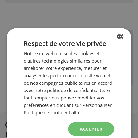
Respect de votre vie privée
Notre site web utilise des cookies et
FRENCH
arrow_back_ios_new
arrow_forward_ios
d'autres technologies similaires pour
ENGLISH
améliorer votre expérience, mesurer et
analyser les performances du site web et
de nos campagnes publicitaires en accord
avec notre politique de confidentialité. En
tout temps, vous pouvez modifier vos
préférences en cliquant sur Personnaliser.
Politique de confidentialité
Camper est
toujours
ACCEPTER
une
bonne idée