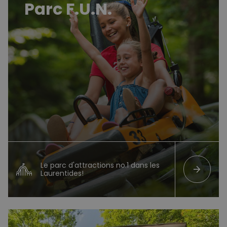
Parc F.U.N.
Le parc d'attractions no.1 dans les
arrow_forward
Laurentides!
Camping et cabines