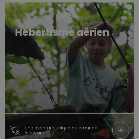
Hébertisme
Hébertisme aérien
Une aventure unique au cœur de
arrow_forward
la nature.