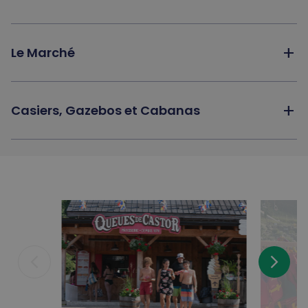
add
Le Marché
add
Casiers, Gazebos et Cabanas
arrow_back_ios_new
arrow_forward_ios