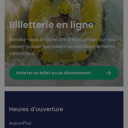
Billetterie en ligne
Rendez-vous en ligne afin d'économiser sur vos
laissez-passer journaliers ou vos abonnements
saisonniers!
arrow_forward
Acheter un billet ou un Abonnement
Heures d'ouverture
Aujourd'hui