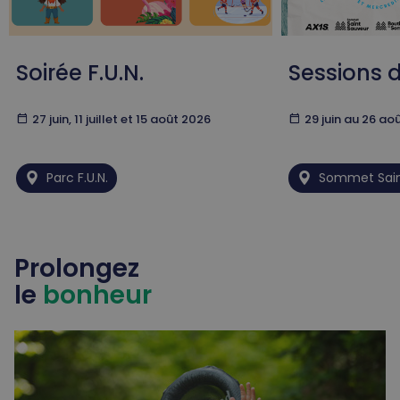
Soirée F.U.N.
Sessions d
calendar_today
27 juin, 11 juillet et 15 août 2026
calendar_today
29 juin au 26 ao
Parc F.U.N.
Sommet Sai
Prolongez
le
bonheur
Parc F.U.N.