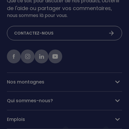
obtenir
Que ce soit pour discuter de nos produits,
de l'aide ou partager vos commentaires,
nous sommes là pour vous.
arrow_forward
CONTACTEZ-NOUS
Facebook
instagram
linkedIn
Youtube
expand_more
Nos montagnes
expand_more
Qui sommes-nous?
expand_more
Emplois