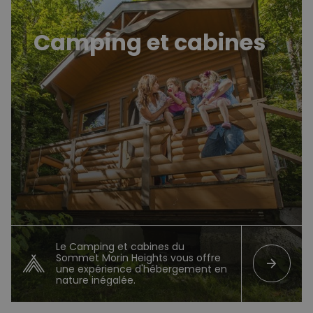
Camping et cabines
Le Camping et cabines du
Sommet Morin Heights vous offre
arrow_forward
une expérience d'hébergement en
nature inégalée.