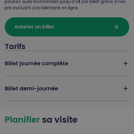
pourrez aussi économiser jusqu'à 5$ par billet grâce à nos
prix exclusifs à la billetterie en ligne.
arrow_forward
Acheter un billet
Tarifs
add
Billet journée complète
add
Billet demi-journée
Planifier
sa visite