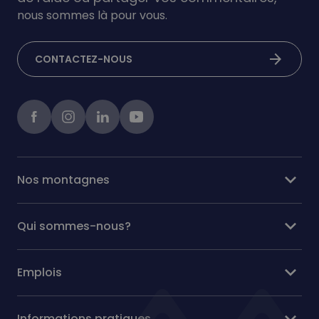
nous sommes là pour vous.
arrow_forward
CONTACTEZ-NOUS
Facebook
instagram
linkedIn
Youtube
expand_more
Nos montagnes
expand_more
Qui sommes-nous?
expand_more
Emplois
expand_more
Informations pratiques