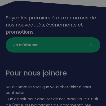
Soyez les premiers à être informés de
nos nouveautés,
événements
et
promotions.
arrow_forward
Je m'abonne
Pour nous joindre
Nous sommes ravis que vous cherchiez à nous
contacter.
obtenir
Que ce soit pour discuter de nos produits,
de l'aide ou partager vos commentaires,