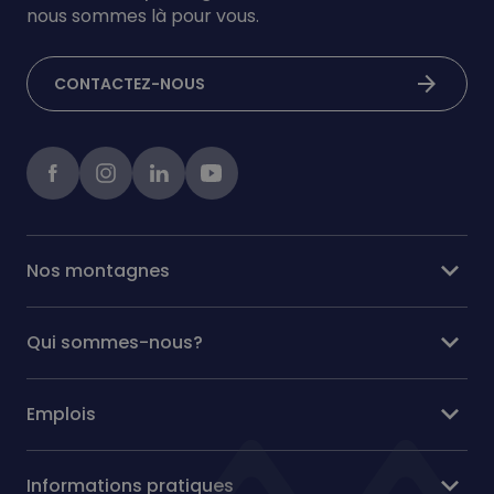
nous sommes là pour vous.
arrow_forward
CONTACTEZ-NOUS
Facebook
instagram
linkedIn
Youtube
expand_more
Nos montagnes
expand_more
Qui sommes-nous?
expand_more
Emplois
expand_more
Informations pratiques