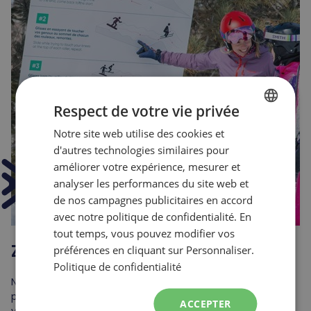
Respect de votre vie privée
Notre site web utilise des cookies et
FRENCH
d'autres technologies similaires pour
ENGLISH
améliorer votre expérience, mesurer et
analyser les performances du site web et
de nos campagnes publicitaires en accord
avec notre politique de confidentialité. En
tout temps, vous pouvez modifier vos
Zone
Intro-Plus
préférences en cliquant sur Personnaliser.
Politique de confidentialité
Notre parcours d'auto-apprentissage révolutionnaire vous
permet de vous initier aux sports de glisse en mettant à
ACCEPTER
votre disposition un circuit composé de cinq étapes libres