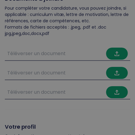
Pour compléter votre candidature, vous pouvez joindre, si
applicable : curriculum vitæ, lettre de motivation, lettre de
références, carte de compétences, etc.
Formats de fichiers acceptés : .jpeg, .pdf et .doc
jpg,jpeg,doc,docx,pdf
file_upload
file_upload
file_upload
Votre profil