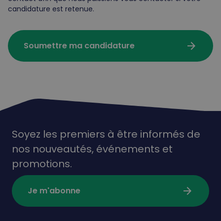
candidature est retenue.
arrow_forward
Soumettre ma candidature
Soyez les premiers à être informés de
nos nouveautés,
événements
et
promotions.
arrow_forward
Je m'abonne