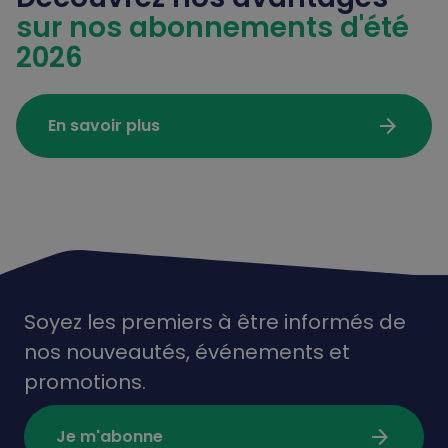
sur nos abonnements d'été
2026
arrow_forward
En savoir plus
Soyez les premiers à être informés de
nos nouveautés,
événements
et
promotions.
arrow_forward
Je m'abonne