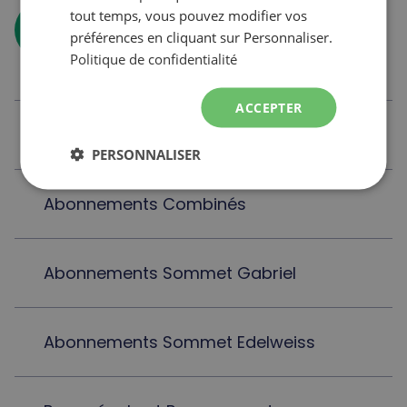
tout temps, vous pouvez modifier vos
arrow_forward
Comparer les validités
préférences en cliquant sur Personnaliser.
Politique de confidentialité
ACCEPTER
Abonnements les Sommets
PERSONNALISER
Abonnements Combinés
Abonnements Sommet Gabriel
Abonnements Sommet Edelweiss