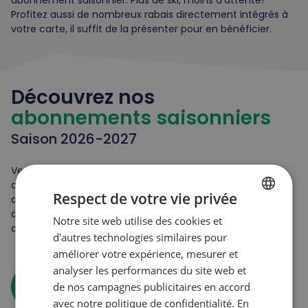
Profitez aussi de nombreux rabais directement intégrés à
votre carte, il suffit de la présenter pour en bénéficier.
Découvrez nos
abonnements saisonniers
Saison 2026-2027
Veuillez vous assurer de prendre connaissance des
conditions de validité et des avantages reliés à nos
Respect de votre vie privée
abonnements. Les privilèges aux membres sont intégrés
directement aux cartes GoPasse. Présenter votre
Notre site web utilise des cookies et
FRENCH
abonnement pour réclamer votre offre.
d'autres technologies similaires pour
ENGLISH
améliorer votre expérience, mesurer et
analyser les performances du site web et
arrow_forward
Comparer les avantages
de nos campagnes publicitaires en accord
avec notre politique de confidentialité. En