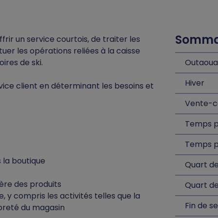
Sommai
frir un service courtois, de traiter les
tuer les opérations reliées à la caisse
res de ski.
Outaoua
Hiver
rvice client en déterminant les besoins et
Vente-c
Temps p
Temps p
s la boutique
Quart de
gère des produits
Quart de
, y compris les activités telles que la
Fin de s
opreté du magasin