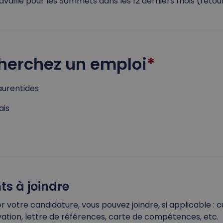
travaillé pour les Sommets dans les 12 derniers mois (retour
herchez un emploi
aurentides
ais
s à joindre
 votre candidature, vous pouvez joindre, si applicable : c
vation, lettre de références, carte de compétences, etc.