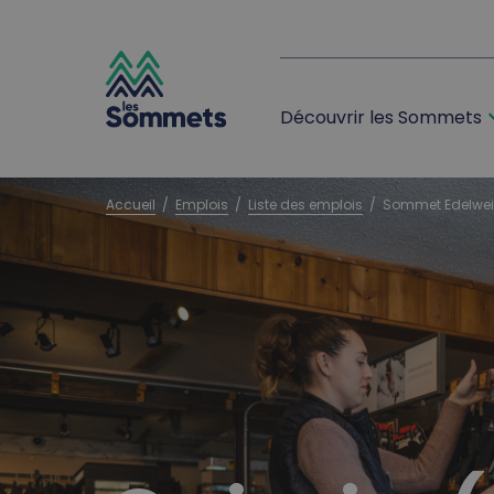
expan
Découvrir les Sommets
desktop logo
mobile logo
Accueil
  /  
Emplois
  /  
Liste des emplois
  /  
Sommet Edelweis