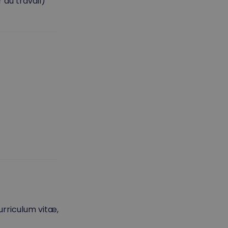
 au travail)
urriculum vitæ,