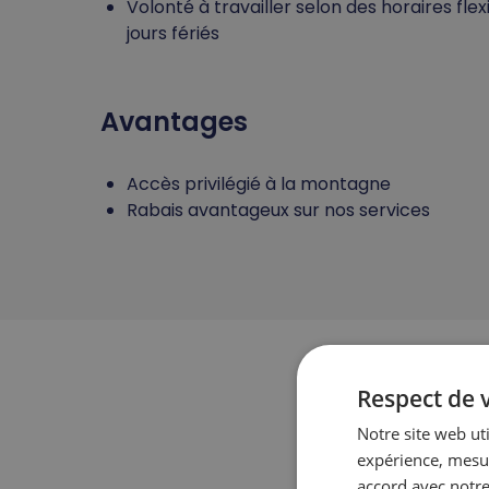
Volonté à travailler selon des horaires fle
jours fériés
Avantages
Accès privilégié à la montagne
Rabais avantageux sur nos services
Respect de v
Notre site web ut
expérience, mesur
accord avec notre