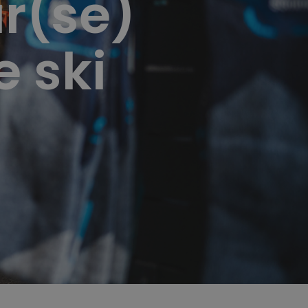
r(se)
 ski