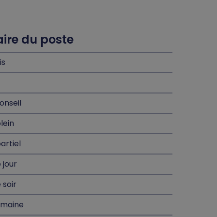
re du poste
is
onseil
lein
artiel
 jour
 soir
emaine