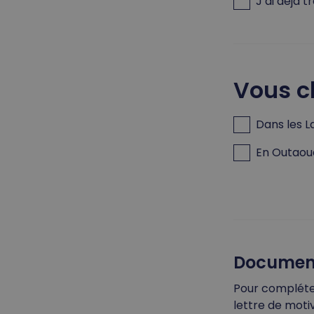
J’ai déjà 
Vous c
Dans les L
En Outaou
Document
Pour compléter
lettre de moti