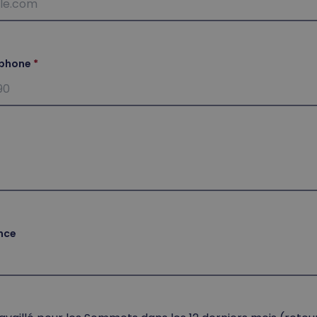
éphone
nce