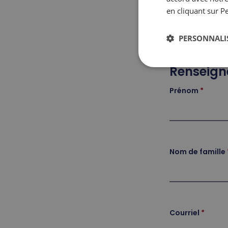
en cliquant sur P
Pour a
PERSONNALI
Renseign
Prénom
Nom de famille
Courriel