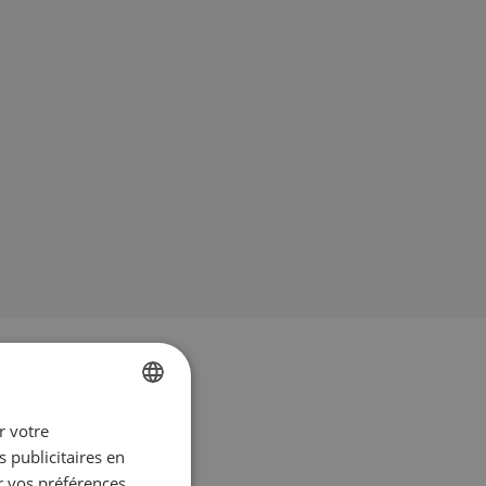
r votre
FRENCH
 publicitaires en
ENGLISH
r vos préférences