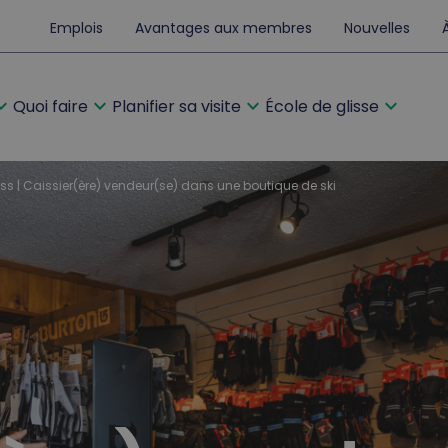
Emplois
Avantages aux membres
Nouvelles
d_more
expand_more
expand_more
expand_more
Quoi faire
Planifier sa visite
École de glisse
s | Caissier(ère) vendeur(se) dans une boutique de ski