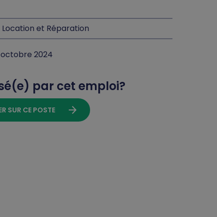
 Location et Réparation
 2 octobre 2024
sé(e) par cet emploi?
arrow_forward
ER SUR CE POSTE