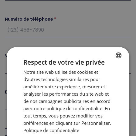
Numéro de téléphone
Ville
Respect de votre vie privée
Notre site web utilise des cookies et
FRENCH
d'autres technologies similaires pour
ENGLISH
améliorer votre expérience, mesurer et
Date de naissance
analyser les performances du site web et
de nos campagnes publicitaires en accord
avec notre politique de confidentialité. En
tout temps, vous pouvez modifier vos
préférences en cliquant sur Personnaliser.
J’ai déjà travaillé pour les Sommets dans les 12
Politique de confidentialité
derniers mois (retour au travail)