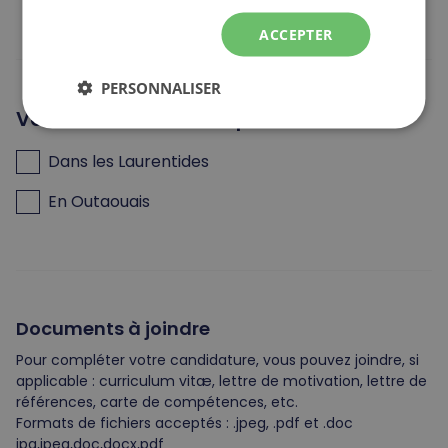
ACCEPTER
PERSONNALISER
Vous cherchez un emploi
Dans les Laurentides
En Outaouais
Documents à joindre
Pour compléter votre candidature, vous pouvez joindre, si
applicable : curriculum vitæ, lettre de motivation, lettre de
références, carte de compétences, etc.
Formats de fichiers acceptés : .jpeg, .pdf et .doc
jpg,jpeg,doc,docx,pdf