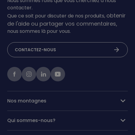
Nous sommes ravis que vous cherchiez à nous
contacter.
obtenir
Que ce soit pour discuter de nos produits,
de l'aide ou partager vos commentaires,
nous sommes là pour vous.
arrow_forward
CONTACTEZ-NOUS
Facebook
instagram
linkedIn
Youtube
expand_more
Nos montagnes
expand_more
Qui sommes-nous?