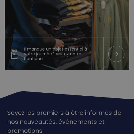
Il manque un objet essentiel à
arrow_forward
votre journée? Visitez notre
boutique.
Soyez les premiers à être informés de
nos nouveautés,
événements
et
promotions.