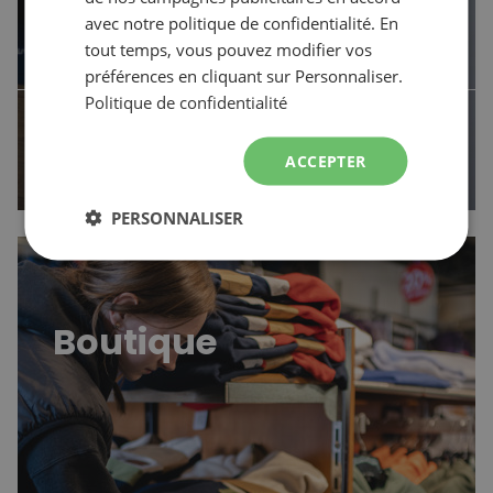
avec notre politique de confidentialité. En
tout temps, vous pouvez modifier vos
préférences en cliquant sur Personnaliser.
Politique de confidentialité
Vous avez des questions? Nous
arrow_forward
avons les réponses.
ACCEPTER
PERSONNALISER
https://boutique.sommets.com/
Boutique