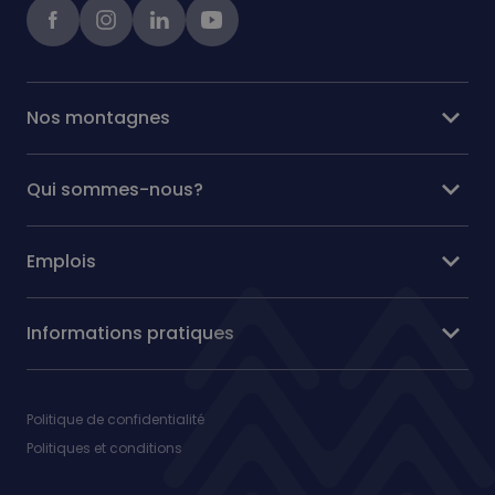
Facebook
instagram
linkedIn
Youtube
expand_more
Nos montagnes
expand_more
Qui sommes-nous?
expand_more
Emplois
expand_more
Informations pratiques
Politique de confidentialité
Politiques et conditions