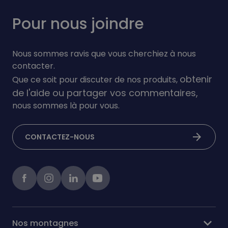
Pour nous joindre
Nous sommes ravis que vous cherchiez à nous
contacter.
obtenir
Que ce soit pour discuter de nos produits,
de l'aide ou partager vos commentaires,
nous sommes là pour vous.
arrow_forward
CONTACTEZ-NOUS
Facebook
instagram
linkedIn
Youtube
expand_more
Nos montagnes