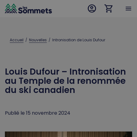
account_circle
shopping_cart
desktop logo
menu
mobile logo
Accueil
  /  
Nouvelles
  /  
Intronisation de Louis Dufour
Louis Dufour – Intronisation
au Temple de la renommée
du ski canadien
Publié le 15 novembre 2024