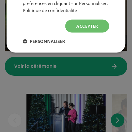
préférences en cliquant sur Personnaliser.
Politique de confidentialité
ACCEPTER
PERSONNALISER
arrow_forward
Voir la cérémonie
arrow_back_ios_new
arrow_forward_ios