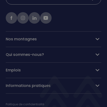
Facebook
instagram
linkedIn
Youtube
expand_more
Nos montagnes
expand_more
Qui sommes-nous?
expand_more
Emplois
expand_more
Informations pratiques
Politique de confidentialité