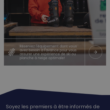
Réservez l'équipement dont vous
avez besoin à l'avance pour vous
arrow_forward
assurer une expérience de ski ou
planche à neige optimale!
Soyez les premiers à être informés de