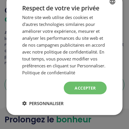
Respect de votre vie privée
Conditions
des pistes
Notre site web utilise des cookies et
FRENCH
d'autres technologies similaires pour
ENGLISH
améliorer votre expérience, mesurer et
Assurez-vous de tirer le meilleur parti de vos journées sur
analyser les performances du site web et
les pistes en restant informé des conditions
météorologiques actuelles, des accumulations de neige et
de nos campagnes publicitaires en accord
découvrez quelles pistes et remontées sont ouvertes pour
avec notre politique de confidentialité. En
profiter d'une expérience de glisse optimale. Consultez
tout temps, vous pouvez modifier vos
notre page dédiée à ces informations.
préférences en cliquant sur Personnaliser.
Politique de confidentialité
arrow_forward
Consulter les conditions des pistes
ACCEPTER
PERSONNALISER
Prolongez le
bonheur