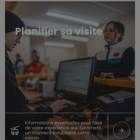
Planifier sa visite
Planifier sa visite
Informations essentielles pour faire
de votre expérience aux Sommets
arrow_forward
un moment inoubliable cette
saison.