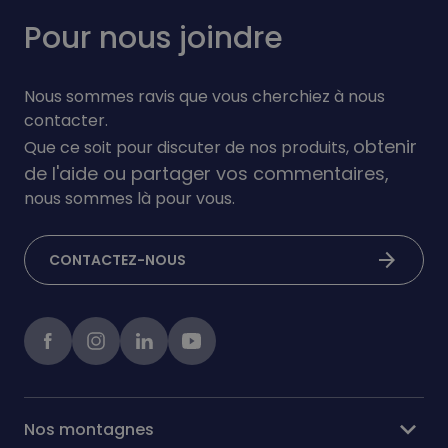
Pour nous joindre
Nous sommes ravis que vous cherchiez à nous
contacter.
obtenir
Que ce soit pour discuter de nos produits,
de l'aide ou partager vos commentaires,
nous sommes là pour vous.
arrow_forward
CONTACTEZ-NOUS
Facebook
instagram
linkedIn
Youtube
expand_more
Nos montagnes