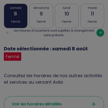
samedi
dimanche
lundi
mardi
8
9
10
11
Fermé
Fermé
Fermé
Fermé
Les heures d'ouverture sont sujettes à changement
arrow_back
arrow_forward
sans préavis.
Date sélectionnée : samedi 8 août
Fermé
Consultez les horaires de nos autres activités
et services au versant Avila
arrow_forward
Voir les horaires détaillés