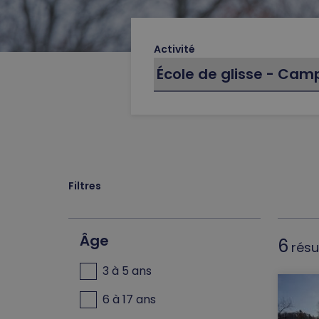
Activité
Filtres
Âge
6
résu
3 à 5 ans
6 à 17 ans