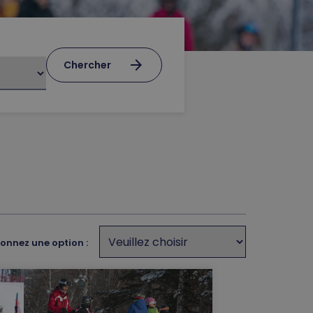
arrow_forward
Chercher
ionnez une option :