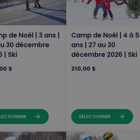
p de Noël | 3 ans |
Camp de Noël | 4 à 5
au 30 décembre
ans | 27 au 30
 | Ski
décembre 2026 | Ski
00 $
210,00 $
arrow_forward
arrow_forward
LECTIONNER
SÉLECTIONNER