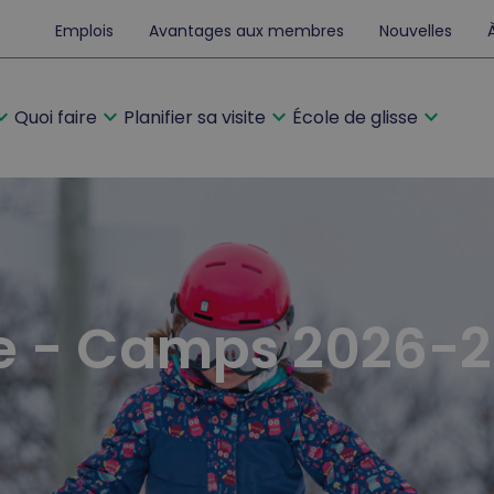
Emplois
Avantages aux membres
Nouvelles
d_more
expand_more
expand_more
expand_more
Quoi faire
Planifier sa visite
École de glisse
se - Camps 2026-