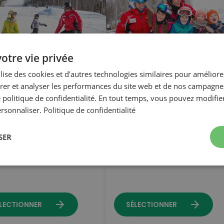
otre vie privée
p de Noël | 6 à 12
Camp de Noël | Tout
ilise des cookies et d'autres technologies similaires pour améliore
er et analyser les performances du site web et de nos campagnes
| 27 au 30
terrain | 6 à 12 ans | 2
 politique de confidentialité. En tout temps, vous pouvez modifie
embre 2026 |
au 30 décembre 2026
ersonnaliser.
Politique de confidentialité
nche
Ski
SER
00 $
273,00 $
arrow_forward
arrow_forward
LECTIONNER
SÉLECTIONNER