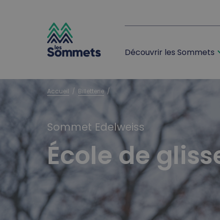
expan
Découvrir les Sommets
desktop logo
mobile logo
Accueil
  /  
Billetterie
  /  
Sommet Edelweiss
École de glis