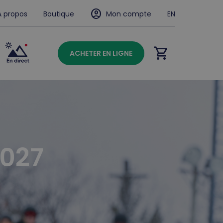
account_circle
À propos
Boutique
Mon compte
EN
shopping_cart
ACHETER EN LIGNE
2027