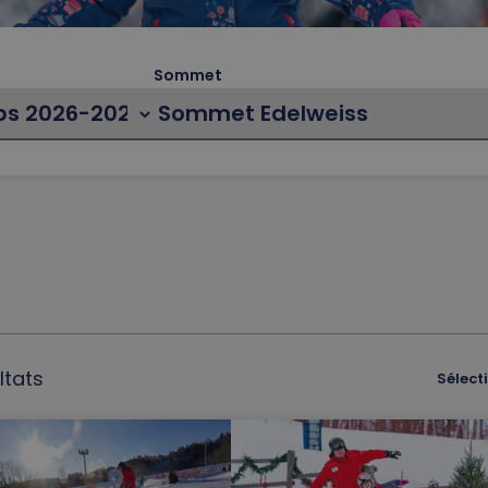
Sommet
ltats
Sélect