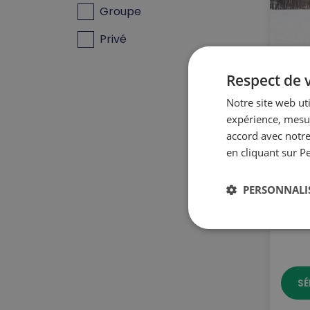
Groupe
Privé
Respect de v
Cam
Notre site web ut
expérience, mesur
ans 
accord avec notre
déc
en cliquant sur P
Pla
PERSONNALI
167,
SÉ