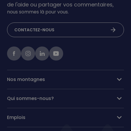
de l'aide ou partager vos commentaires,
nous sommes là pour vous.
arrow_forward
CONTACTEZ-NOUS
Facebook
instagram
linkedIn
Youtube
expand_more
Nos montagnes
expand_more
Qui sommes-nous?
expand_more
Emplois