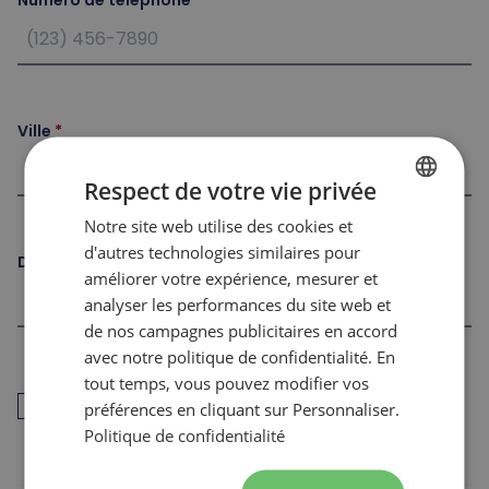
Numéro de téléphone
Ville
Respect de votre vie privée
Notre site web utilise des cookies et
FRENCH
d'autres technologies similaires pour
Date de naissance
ENGLISH
améliorer votre expérience, mesurer et
analyser les performances du site web et
de nos campagnes publicitaires en accord
avec notre politique de confidentialité. En
tout temps, vous pouvez modifier vos
J’ai déjà travaillé pour les Sommets dans les 12
préférences en cliquant sur Personnaliser.
derniers mois (retour au travail)
Politique de confidentialité