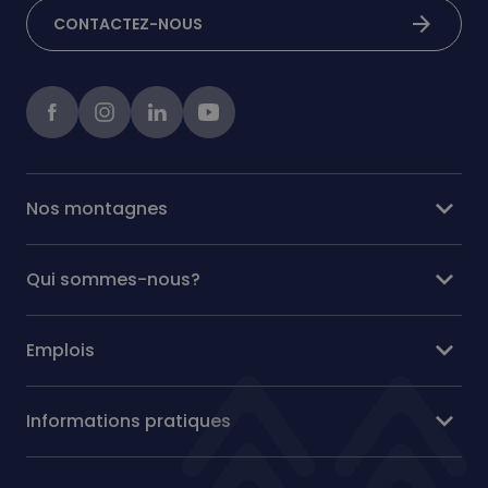
arrow_forward
CONTACTEZ-NOUS
Facebook
instagram
linkedIn
Youtube
expand_more
Nos montagnes
expand_more
Qui sommes-nous?
expand_more
Emplois
expand_more
Informations pratiques