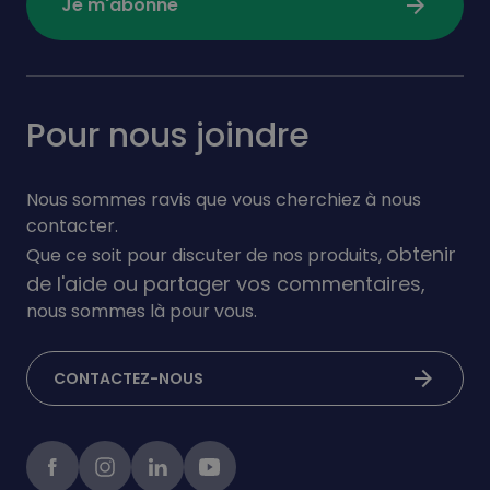
arrow_forward
Je m'abonne
Pour nous joindre
Nous sommes ravis que vous cherchiez à nous
contacter.
obtenir
Que ce soit pour discuter de nos produits,
de l'aide ou partager vos commentaires,
nous sommes là pour vous.
arrow_forward
CONTACTEZ-NOUS
Facebook
instagram
linkedIn
Youtube