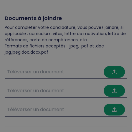
Documents à joindre
Pour compléter votre candidature, vous pouvez joindre, si
applicable : curriculum vitæ, lettre de motivation, lettre de
références, carte de compétences, etc.
Formats de fichiers acceptés : .jpeg, .pdf et .doc
jpg,jpeg,doc,docx,pdf
file_upload
file_upload
file_upload