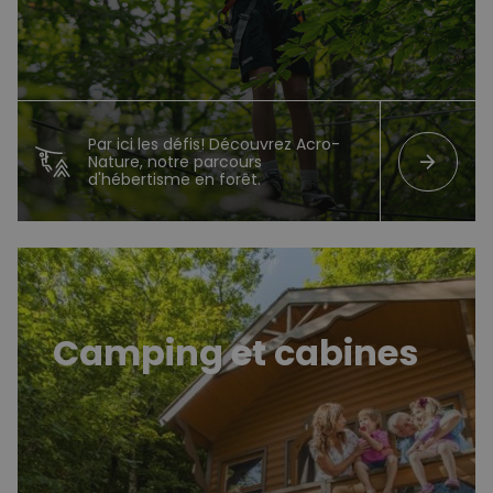
Par ici les défis! Découvrez Acro-
arrow_forward
Nature, notre parcours
d'hébertisme en forêt.
Camping et cabines
Camping et cabines