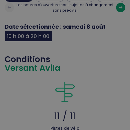
Les heures d'ouverture sont sujettes à changement
arrow_back
arrow_forward
sans préavis.
Date sélectionnée : samedi 8 août
10 h 00 à 20 h 00
Conditions
Versant Avila
11 / 11
Pistes de vélo