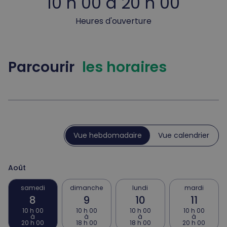
10 h 00 à 20 h 00
Heures d'ouverture
Parcourir
les horaires
Vue hebdomadaire
Vue calendrier
Août
samedi
dimanche
lundi
mardi
8
9
10
11
10 h 00
10 h 00
10 h 00
10 h 00
à
à
à
à
20 h 00
18 h 00
18 h 00
20 h 00