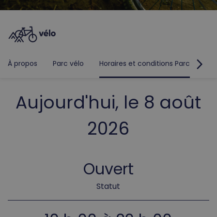
arrow_forward_ios
À propos
Parc vélo
Horaires et conditions Parc vélo
Aujourd'hui, le 8 août
2026
Ouvert
Statut