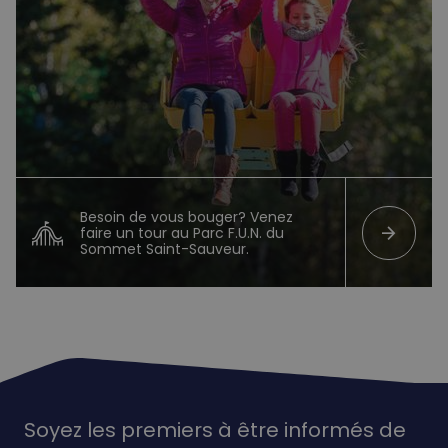
Besoin de vous bouger? Venez
arrow_forward
faire un tour au Parc F.U.N. du
Sommet Saint-Sauveur.
Soyez les premiers à être informés de