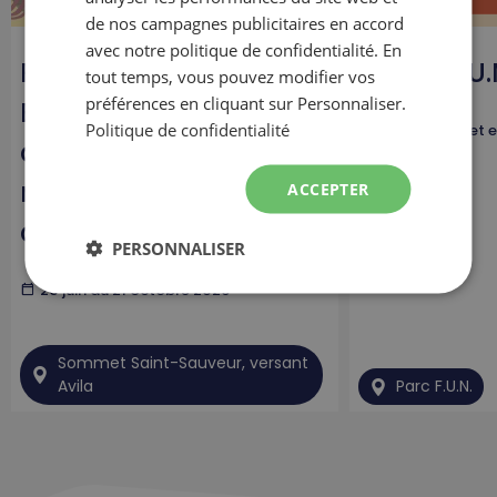
de nos campagnes publicitaires en accord
avec notre politique de confidentialité. En
Rando x Yoga avec
Soirée F.U.
tout temps, vous pouvez modifier vos
préférences en cliquant sur Personnaliser.
Esprit Alpin - Au profit
Politique de confidentialité
calendar_today
27 juin, 11 juille
de la Société de
recherche sur le
ACCEPTER
cancer
PERSONNALISER
calendar_today
20 juin au 21 octobre 2026
Sommet Saint-Sauveur, versant
Avila
Parc F.U.N.