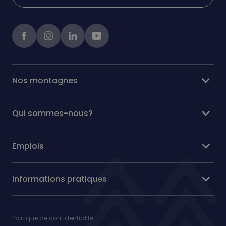
Facebook
instagram
linkedIn
Youtube
expand_more
Nos montagnes
expand_more
Qui sommes-nous?
expand_more
Emplois
expand_more
Informations pratiques
Politique de confidentialité