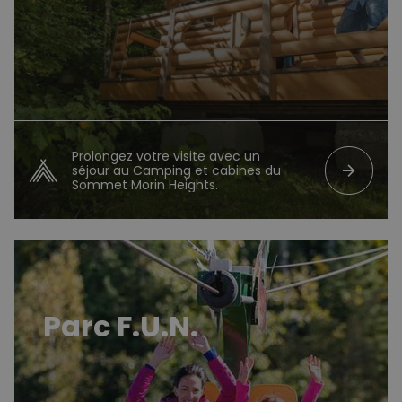
Prolongez votre visite avec un
arrow_forward
séjour au Camping et cabines du
Sommet Morin Heights.
Parc F.U.N.
Parc F.U.N.