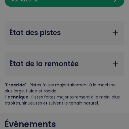
arrow_forward
Voir la carte
add
État des pistes
add
État de la remontée
"
Freeride
" : Pistes faites majoritairement à la machine,
plus large, fluide et rapide.
Technique
: Pistes faites majoritairement à la main, plus
étroites, sinueuses et suivent le terrain naturel.
Événements